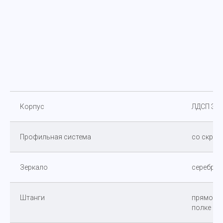
Корпус
ЛДСП Эгг
Профильная система
со скры
Зеркало
серебро
Штанги
прямоуго
полке