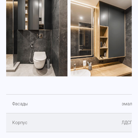
Фасады
эмаль
Корпус
ЛДСП Эг