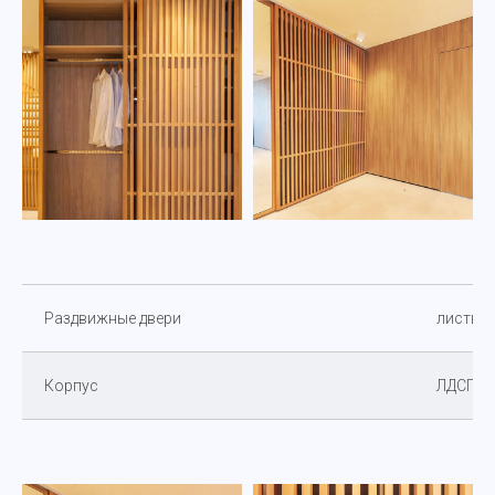
Раздвижные двери
листвен
Корпус
ЛДСП Эг