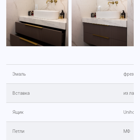
Эмаль
фрезеро
Вставка
из лату
Ящик
Unihopp
Петли
МФ